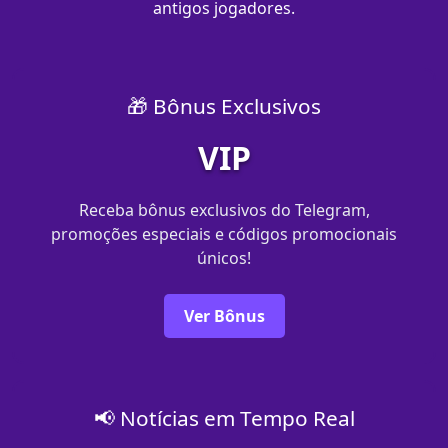
antigos jogadores.
🎁 Bônus Exclusivos
VIP
Receba bônus exclusivos do Telegram,
promoções especiais e códigos promocionais
únicos!
Ver Bônus
📢 Notícias em Tempo Real