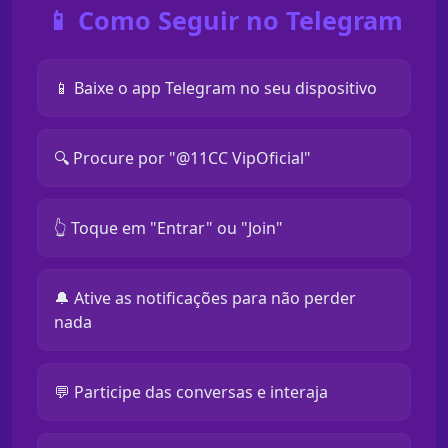
📱 Como Seguir no Telegram
📱 Baixe o app Telegram no seu dispositivo
🔍 Procure por "@11CC VipOficial"
👆 Toque em "Entrar" ou "Join"
🔔 Ative as notificações para não perder
nada
💬 Participe das conversas e interaja