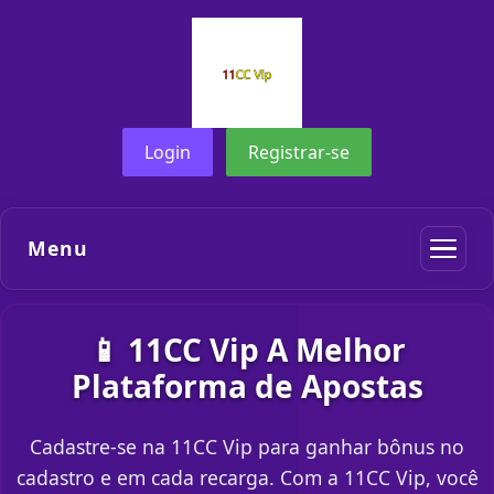
Login
Registrar-se
Menu
📱 11CC Vip A Melhor
Plataforma de Apostas
Cadastre-se na 11CC Vip para ganhar bônus no
cadastro e em cada recarga. Com a 11CC Vip, você