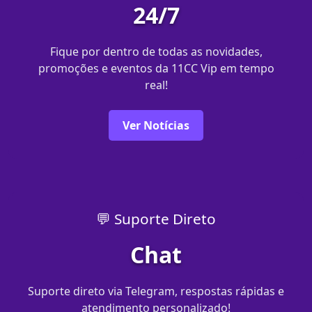
24/7
Fique por dentro de todas as novidades,
promoções e eventos da 11CC Vip em tempo
real!
Ver Notícias
💬 Suporte Direto
Chat
Suporte direto via Telegram, respostas rápidas e
atendimento personalizado!