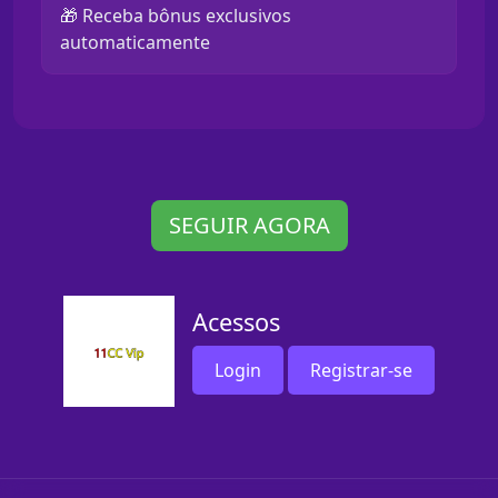
🎁 Receba bônus exclusivos
automaticamente
SEGUIR AGORA
Acessos
Login
Registrar-se