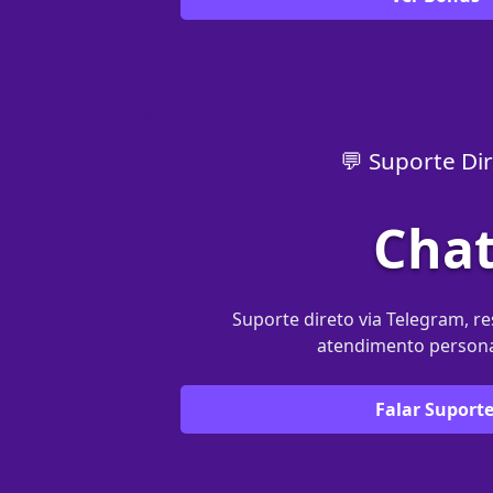
💬 Suporte Di
Cha
Suporte direto via Telegram, r
atendimento persona
Falar Suport