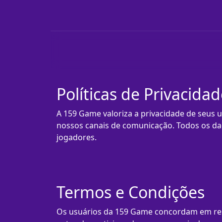
Políticas de Privacida
A 159 Game valoriza a privacidade de seus
nossos canais de comunicação. Todos os dad
jogadores.
Termos e Condições
Os usuários da 159 Game concordam em resp