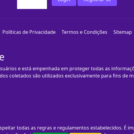
Políticas de Privacidade
Termos e Condições
Sitemap
de
 usuários e está empenhada em proteger todas as informaçõ
os coletados são utilizados exclusivamente para fins de m
eitar todas as regras e regulamentos estabelecidos. É im