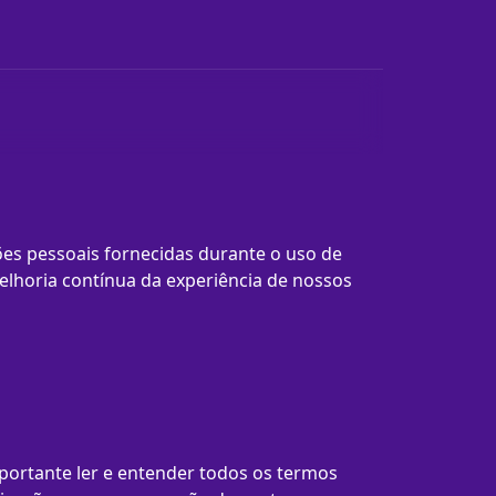
es pessoais fornecidas durante o uso de
elhoria contínua da experiência de nossos
portante ler e entender todos os termos