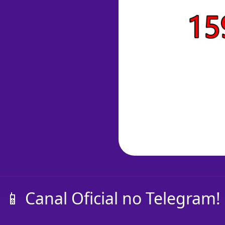
📱 Canal Oficial no Telegram!