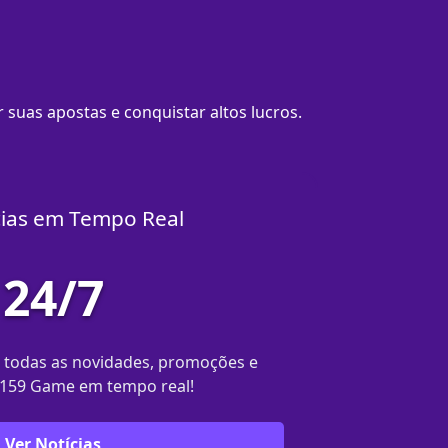
suas apostas e conquistar altos lucros.
cias em Tempo Real
24/7
e todas as novidades, promoções e
 159 Game em tempo real!
Ver Notícias