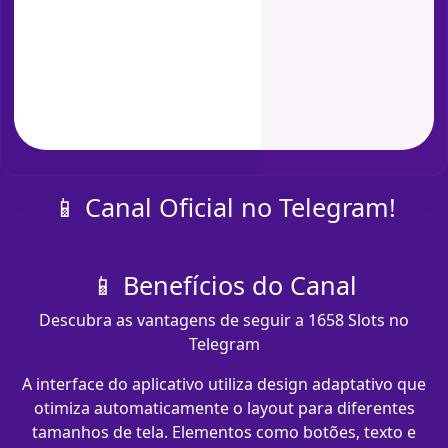
📱 Canal Oficial no Telegram!
📱 Benefícios do Canal
Descubra as vantagens de seguir a 1658 Slots no
Telegram
A interface do aplicativo utiliza design adaptativo que
otimiza automaticamente o layout para diferentes
tamanhos de tela. Elementos como botões, texto e