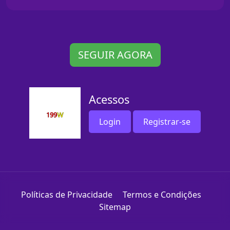
SEGUIR AGORA
Acessos
Login
Registrar-se
Políticas de Privacidade
Termos e Condições
Sitemap