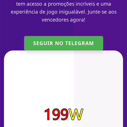
tem acesso a promoções incríveis e uma
experiência de jogo inigualável. Junte-se aos
vencedores agora!
SEGUIR NO TELEGRAM