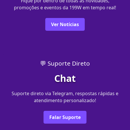
Fique por dentro de todas as novidades,
promoções e eventos da 199W em tempo real!
Ver Notícias
💬 Suporte Direto
Chat
Suporte direto via Telegram, respostas rápidas e
atendimento personalizado!
Falar Suporte