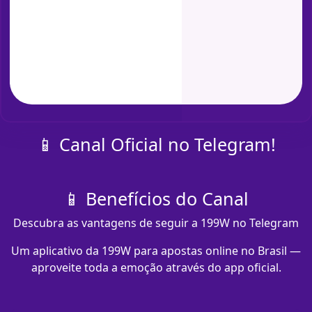
📱 Canal Oficial no Telegram!
📱 Benefícios do Canal
Descubra as vantagens de seguir a 199W no Telegram
Um aplicativo da 199W para apostas online no Brasil —
aproveite toda a emoção através do app oficial.