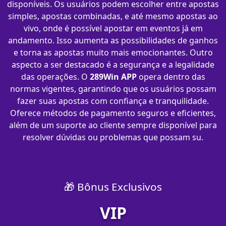
disponíveis. Os usuários podem escolher entre apostas
simples, apostas combinadas, e até mesmo apostas ao
vivo, onde é possível apostar em eventos já em
andamento. Isso aumenta as possibilidades de ganhos
e torna as apostas muito mais emocionantes. Outro
aspecto a ser destacado é a segurança e a legalidade
das operações. O
289Win APP
opera dentro das
normas vigentes, garantindo que os usuários possam
fazer suas apostas com confiança e tranquilidade.
Oferece métodos de pagamento seguros e eficientes,
além de um suporte ao cliente sempre disponível para
resolver dúvidas ou problemas que possam su.
🎁 Bônus Exclusivos
VIP