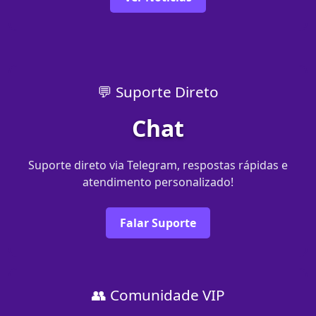
💬 Suporte Direto
Chat
Suporte direto via Telegram, respostas rápidas e
atendimento personalizado!
Falar Suporte
👥 Comunidade VIP