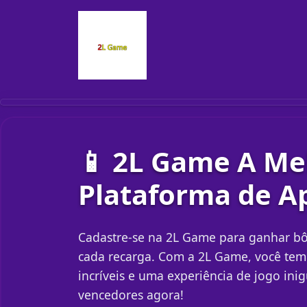
📱 2L Game A Me
Plataforma de A
Cadastre-se na 2L Game para ganhar b
cada recarga. Com a 2L Game, você te
incríveis e uma experiência de jogo inig
vencedores agora!