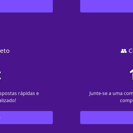
reto
👥 
t
espostas rápidas e
Junte-se a uma com
lizado!
compa
e