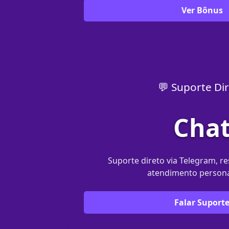
Ver Bônus
💬 Suporte Di
Cha
Suporte direto via Telegram, r
atendimento persona
Falar Suport