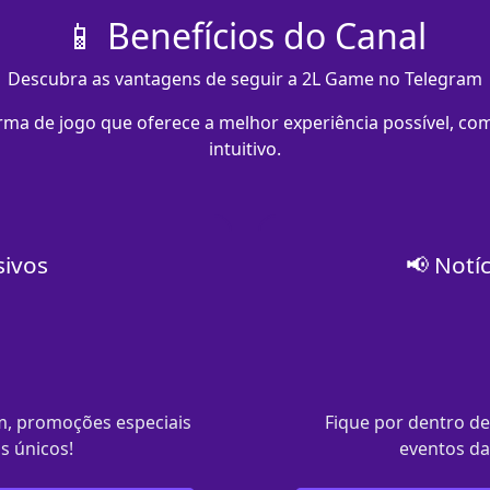
📱 Benefícios do Canal
Descubra as vantagens de seguir a 2L Game no Telegram
ma de jogo que oferece a melhor experiência possível, c
intuitivo.
sivos
📢 Notí
m, promoções especiais
Fique por dentro d
s únicos!
eventos da