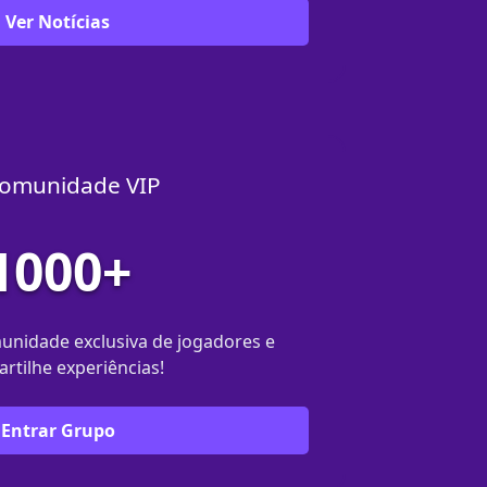
Ver Notícias
Comunidade VIP
1000+
unidade exclusiva de jogadores e
rtilhe experiências!
Entrar Grupo