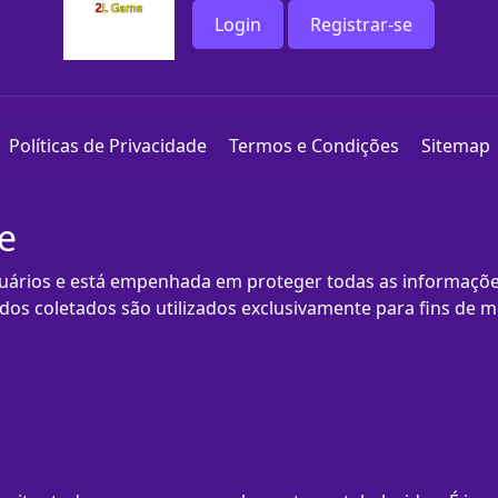
Login
Registrar-se
Políticas de Privacidade
Termos e Condições
Sitemap
de
suários e está empenhada em proteger todas as informaçõe
os coletados são utilizados exclusivamente para fins de m