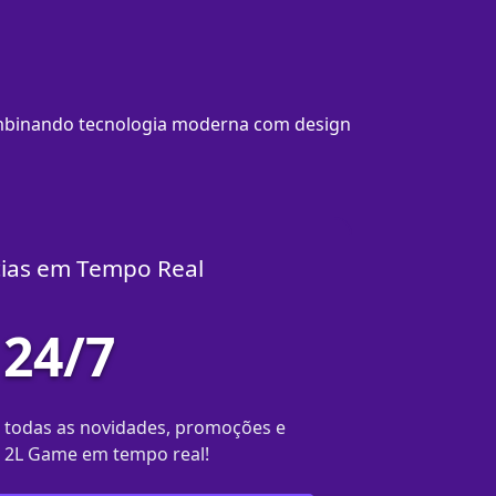
ombinando tecnologia moderna com design
cias em Tempo Real
24/7
e todas as novidades, promoções e
 2L Game em tempo real!