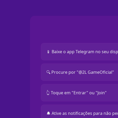
📱 Baixe o app Telegram no seu disp
🔍 Procure por "@2L GameOficial"
👆 Toque em "Entrar" ou "Join"
🔔 Ative as notificações para não p