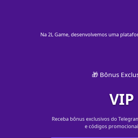
Na 2L Game, desenvolvemos uma platafor
🎁 Bônus Exclu
VIP
Receba bônus exclusivos do Telegra
e códigos promocionai