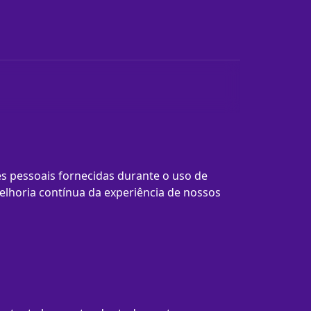
s pessoais fornecidas durante o uso de
elhoria contínua da experiência de nossos