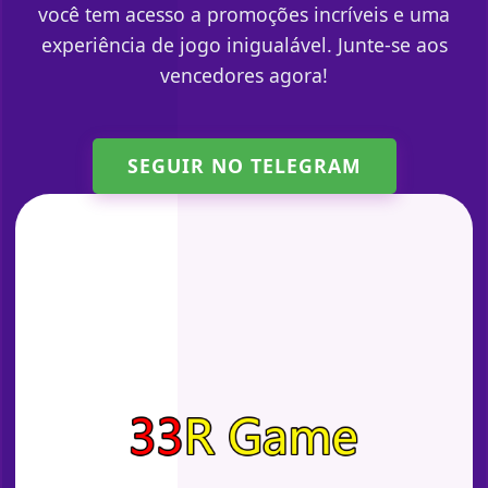
você tem acesso a promoções incríveis e uma
experiência de jogo inigualável. Junte-se aos
vencedores agora!
SEGUIR NO TELEGRAM