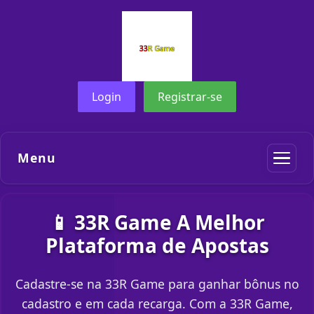
Login
Registrar-se
Menu
📱 33R Game A Melhor
Plataforma de Apostas
Cadastre-se na 33R Game para ganhar bônus no
cadastro e em cada recarga. Com a 33R Game,