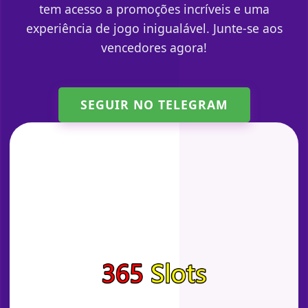
tem acesso a promoções incríveis e uma
experiência de jogo inigualável. Junte-se aos
vencedores agora!
SEGUIR NO TELEGRAM