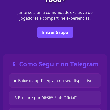
Junte-se a uma comunidade exclusiva de
jogadores e compartilhe experiências!
Entrar Grupo
📱 Como Seguir no Telegram
📱 Baixe o app Telegram no seu dispositivo
🔍 Procure por "@365 SlotsOficial"