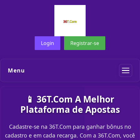
Login
Registrar-se
Menu
📱 36T.Com A Melhor
Plataforma de Apostas
Cadastre-se na 36T.Com para ganhar bônus no
cadastro e em cada recarga. Com a 36T.Com, você