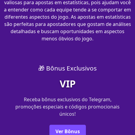
valiosas para apostas em estatísticas, pois ajudam você
a entender como cada equipe tende a se comportar em
diferentes aspectos do jogo. As apostas em estatísticas
são perfeitas para apostadores que gostam de análises
detalhadas e buscam oportunidades em aspectos
menos óbvios do jogo.
🎁 Bônus Exclusivos
VIP
Receba bônus exclusivos do Telegram,
promoções especiais e códigos promocionais
únicos!
Ver Bônus