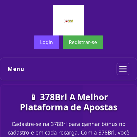
Login
Registrar-se
Menu
📱 378Brl A Melhor
Plataforma de Apostas
Cadastre-se na 378Brl para ganhar bônus no
cadastro e em cada recarga. Com a 378Brl, você