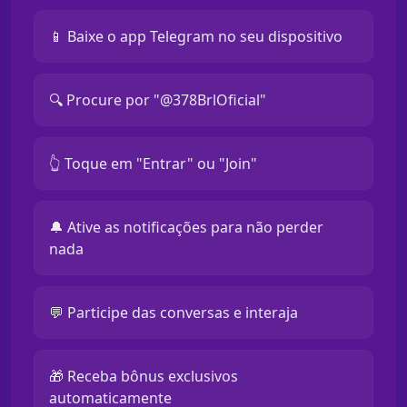
📱 Baixe o app Telegram no seu dispositivo
🔍 Procure por "@378BrlOficial"
👆 Toque em "Entrar" ou "Join"
🔔 Ative as notificações para não perder
nada
💬 Participe das conversas e interaja
🎁 Receba bônus exclusivos
automaticamente