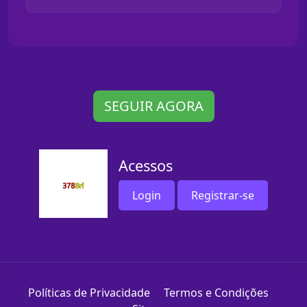
SEGUIR AGORA
Acessos
Login
Registrar-se
Políticas de Privacidade
Termos e Condições