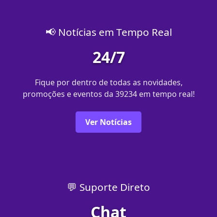
📢 Notícias em Tempo Real
24/7
Fique por dentro de todas as novidades,
promoções e eventos da 39234 em tempo real!
Ver Notícias
💬 Suporte Direto
Chat