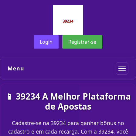
Login
Registrar-se
Menu
📱 39234 A Melhor Plataforma
de Apostas
Cadastre-se na 39234 para ganhar bônus no
cadastro e em cada recarga. Com a 39234, você