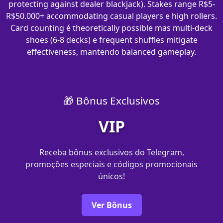
protecting against dealer blackjack). Stakes range R$5-
R$50.000+ accommodating casual players e high rollers.
Card counting é theoretically possible mas multi-deck
shoes (6-8 decks) e frequent shuffles mitigate
effectiveness, mantendo balanced gameplay.
🎁 Bônus Exclusivos
VIP
Receba bônus exclusivos do Telegram,
promoções especiais e códigos promocionais
únicos!
Ver Bônus