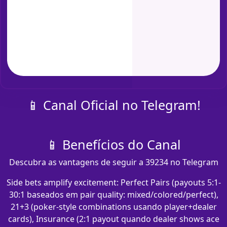
📱 Canal Oficial no Telegram!
📱 Benefícios do Canal
Descubra as vantagens de seguir a 39234 no Telegram
Side bets amplify excitement: Perfect Pairs (payouts 5:1-
30:1 baseados em pair quality: mixed/colored/perfect),
21+3 (poker-style combinations usando player+dealer
cards), Insurance (2:1 payout quando dealer shows ace