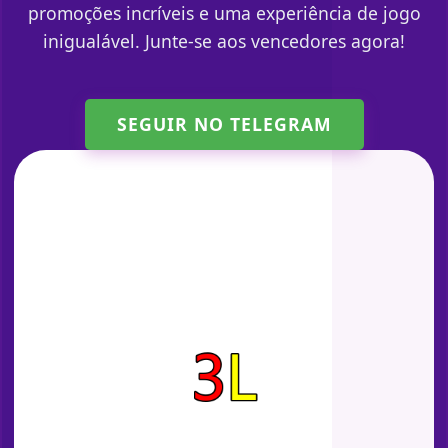
promoções incríveis e uma experiência de jogo
inigualável. Junte-se aos vencedores agora!
SEGUIR NO TELEGRAM