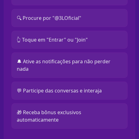
🔍 Procure por "@3LOficial"
👆 Toque em "Entrar" ou "Join"
🔔 Ative as notificações para não perder
nada
💬 Participe das conversas e interaja
🎁 Receba bônus exclusivos
automaticamente