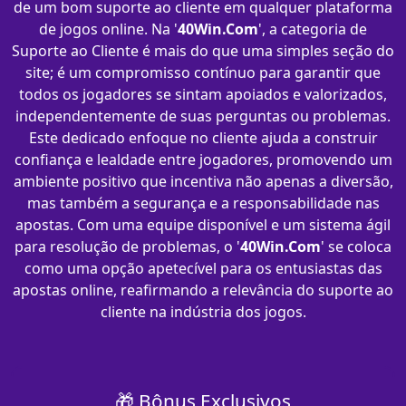
de um bom suporte ao cliente em qualquer plataforma
de jogos online. Na '
40Win.Com
', a categoria de
Suporte ao Cliente é mais do que uma simples seção do
site; é um compromisso contínuo para garantir que
todos os jogadores se sintam apoiados e valorizados,
independentemente de suas perguntas ou problemas.
Este dedicado enfoque no cliente ajuda a construir
confiança e lealdade entre jogadores, promovendo um
ambiente positivo que incentiva não apenas a diversão,
mas também a segurança e a responsabilidade nas
apostas. Com uma equipe disponível e um sistema ágil
para resolução de problemas, o '
40Win.Com
' se coloca
como uma opção apetecível para os entusiastas das
apostas online, reafirmando a relevância do suporte ao
cliente na indústria dos jogos.
🎁 Bônus Exclusivos