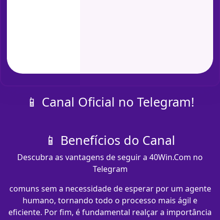
📱 Canal Oficial no Telegram!
📱 Benefícios do Canal
Descubra as vantagens de seguir a 40Win.Com no
Telegram
comuns sem a necessidade de esperar por um agente
humano, tornando todo o processo mais ágil e
eficiente. Por fim, é fundamental realçar a importância