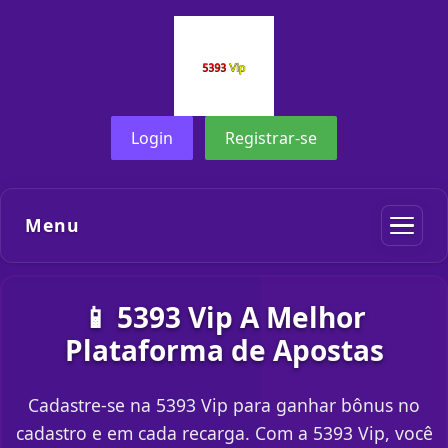
Login
Registrar-se
Menu
📱 5393 Vip A Melhor
Plataforma de Apostas
Cadastre-se na 5393 Vip para ganhar bônus no
cadastro e em cada recarga. Com a 5393 Vip, você