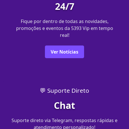
24/7
Fique por dentro de todas as novidades,
promoções e eventos da 5393 Vip em tempo
real!
Ver Notícias
💬 Suporte Direto
Chat
Suporte direto via Telegram, respostas rápidas e
atendimento personalizado!