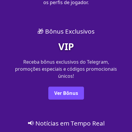
os perfis de jogador.
🎁 Bônus Exclusivos
VIP
Receba bônus exclusivos do Telegram,
promoções especiais e códigos promocionais
únicos!
Ver Bônus
📢 Notícias em Tempo Real