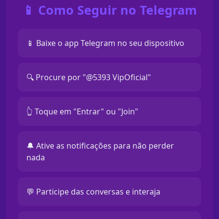
📱 Como Seguir no Telegram
📱 Baixe o app Telegram no seu dispositivo
🔍 Procure por "@5393 VipOficial"
👆 Toque em "Entrar" ou "Join"
🔔 Ative as notificações para não perder
nada
💬 Participe das conversas e interaja