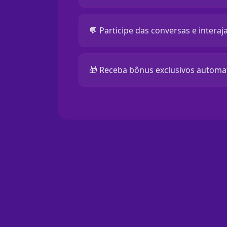
💬 Participe das conversas e interaj
🎁 Receba bônus exclusivos autom