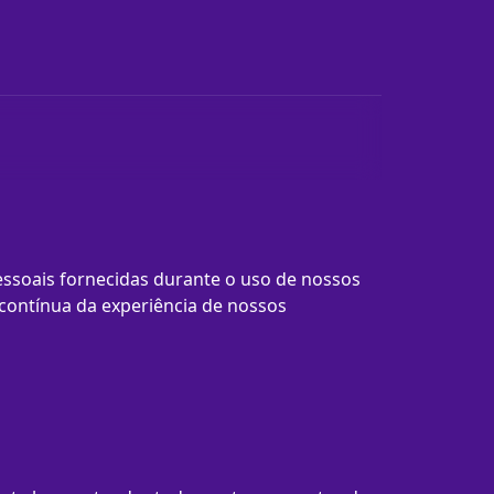
essoais fornecidas durante o uso de nossos
 contínua da experiência de nossos