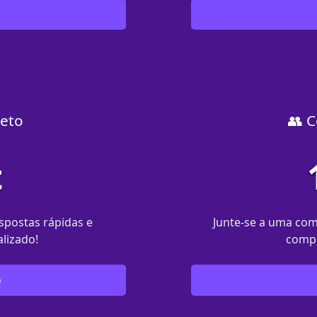
reto
👥 
t
espostas rápidas e
Junte-se a uma com
lizado!
compa
e