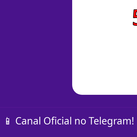
📱 Canal Oficial no Telegram!