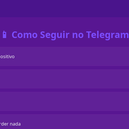
📱 Como Seguir no Telegram
ositivo
erder nada