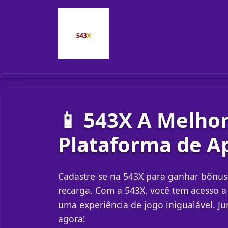
📱 543X A Melho
Plataforma de A
Cadastre-se na 543X para ganhar bônus
recarga. Com a 543X, você tem acesso a
uma experiência de jogo inigualável. J
agora!