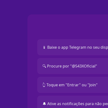
📱 Baixe o app Telegram no seu disp
🔍 Procure por "@543XOficial"
👆 Toque em "Entrar" ou "Join"
🔔 Ative as notificações para não p