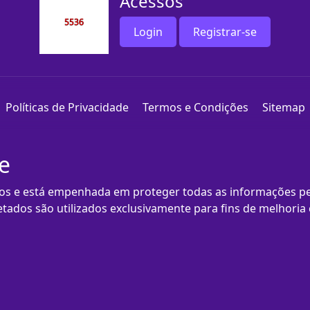
Acessos
Login
Registrar-se
Políticas de Privacidade
Termos e Condições
Sitemap
de
rios e está empenhada em proteger todas as informações p
tados são utilizados exclusivamente para fins de melhoria