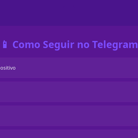
📱 Como Seguir no Telegram
ositivo