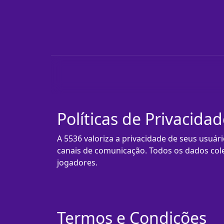
Políticas de Privacida
A 5536 valoriza a privacidade de seus usuá
canais de comunicação. Todos os dados cole
jogadores.
Termos e Condições