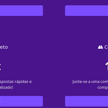
reto
👥 
t
espostas rápidas e
Junte-se a uma com
lizado!
compa
e