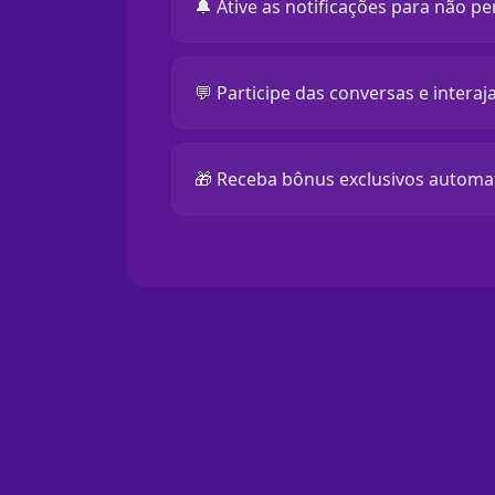
🔔 Ative as notificações para não p
💬 Participe das conversas e interaj
🎁 Receba bônus exclusivos autom