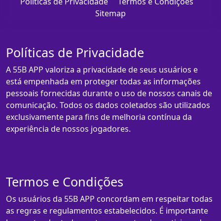
Políticas de Privacidade
Termos e Condições
Sitemap
Políticas de Privacidade
A 55B APP valoriza a privacidade de seus usuários e
está empenhada em proteger todas as informações
pessoais fornecidas durante o uso de nossos canais de
comunicação. Todos os dados coletados são utilizados
exclusivamente para fins de melhoria contínua da
experiência de nossos jogadores.
Termos e Condições
Os usuários da 55B APP concordam em respeitar todas
as regras e regulamentos estabelecidos. É importante