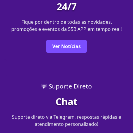
24/7
Fique por dentro de todas as novidades,
promoções e eventos da 55B APP em tempo real!
Ver Notícias
💬 Suporte Direto
Chat
Suporte direto via Telegram, respostas rápidas e
atendimento personalizado!