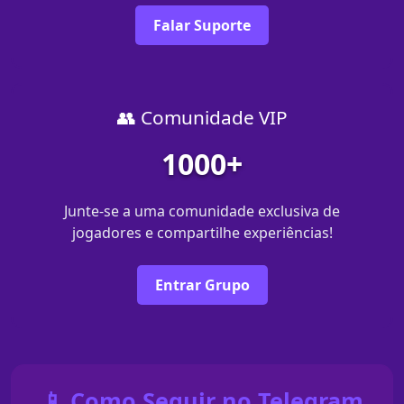
Falar Suporte
👥 Comunidade VIP
1000+
Junte-se a uma comunidade exclusiva de
jogadores e compartilhe experiências!
Entrar Grupo
📱 Como Seguir no Telegram