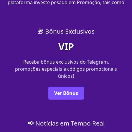
plataforma investe pesado em Promoção, tais como
🎁 Bônus Exclusivos
VIP
Receba bônus exclusivos do Telegram,
promoções especiais e códigos promocionais
únicos!
Ver Bônus
📢 Notícias em Tempo Real