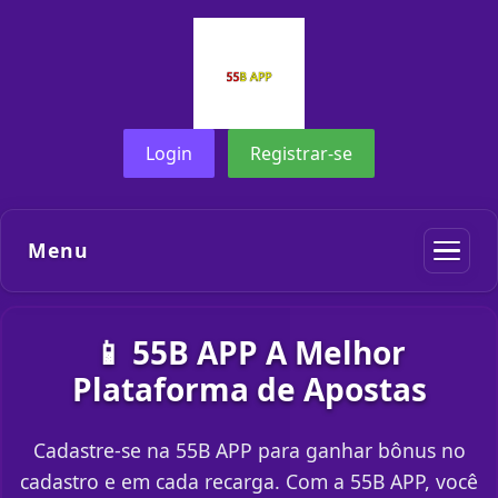
Login
Registrar-se
Menu
📱 55B APP A Melhor
Plataforma de Apostas
Cadastre-se na 55B APP para ganhar bônus no
cadastro e em cada recarga. Com a 55B APP, você