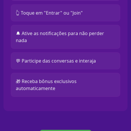
👆 Toque em "Entrar" ou "Join"
🔔 Ative as notificações para não perder
nada
💬 Participe das conversas e interaja
🎁 Receba bônus exclusivos
automaticamente