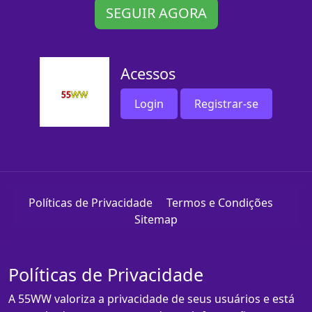
SEGUIR AGORA
Acessos
Login
Registrar-se
Políticas de Privacidade
Termos e Condições
Sitemap
Políticas de Privacidade
A 55WW valoriza a privacidade de seus usuários e está