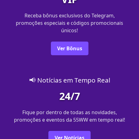
Receba bônus exclusivos do Telegram,
promoções especiais e códigos promocionais
únicos!
Ver Bônus
📢 Notícias em Tempo Real
24/7
Fique por dentro de todas as novidades,
promoções e eventos da 55WW em tempo real!
Ver Notícias