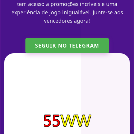
tem acesso a promoções incríveis e uma
experiência de jogo inigualável. Junte-se aos
vencedores agora!
SEGUIR NO TELEGRAM