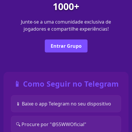
1000+
Junte-se a uma comunidade exclusiva de
jogadores e compartilhe experiências!
Entrar Grupo
📱 Como Seguir no Telegram
📱 Baixe o app Telegram no seu dispositivo
🔍 Procure por "@55WWOficial"