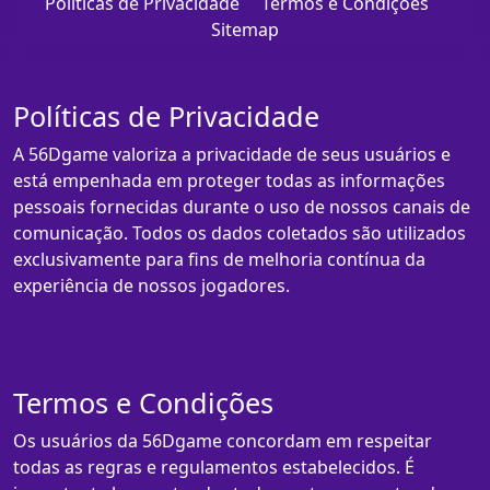
Políticas de Privacidade
Termos e Condições
Sitemap
Políticas de Privacidade
A 56Dgame valoriza a privacidade de seus usuários e
está empenhada em proteger todas as informações
pessoais fornecidas durante o uso de nossos canais de
comunicação. Todos os dados coletados são utilizados
exclusivamente para fins de melhoria contínua da
experiência de nossos jogadores.
Termos e Condições
Os usuários da 56Dgame concordam em respeitar
todas as regras e regulamentos estabelecidos. É