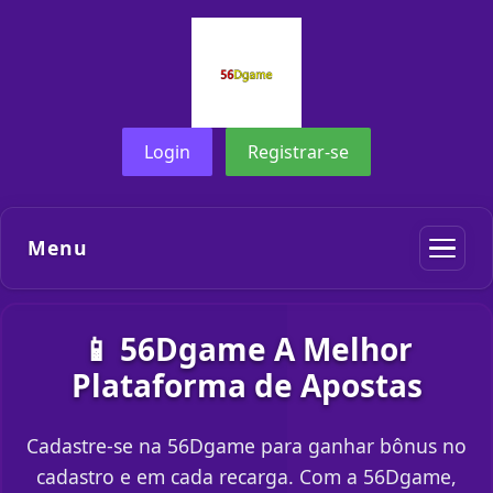
Login
Registrar-se
Menu
📱 56Dgame A Melhor
Plataforma de Apostas
Cadastre-se na 56Dgame para ganhar bônus no
cadastro e em cada recarga. Com a 56Dgame,