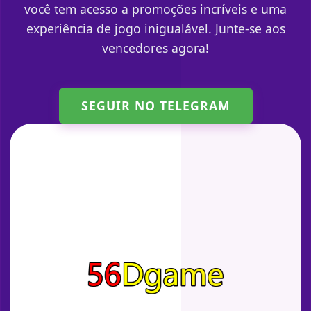
você tem acesso a promoções incríveis e uma
experiência de jogo inigualável. Junte-se aos
vencedores agora!
SEGUIR NO TELEGRAM