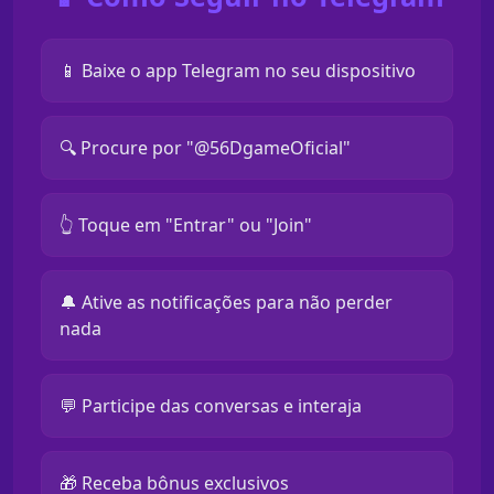
📱 Baixe o app Telegram no seu dispositivo
🔍 Procure por "@56DgameOficial"
👆 Toque em "Entrar" ou "Join"
🔔 Ative as notificações para não perder
nada
💬 Participe das conversas e interaja
🎁 Receba bônus exclusivos