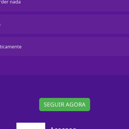
erder nada
a
aticamente
SEGUIR AGORA