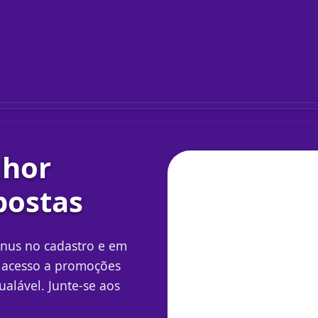
lhor
postas
nus no cadastro e em
 acesso a promoções
ualável. Junte-se aos