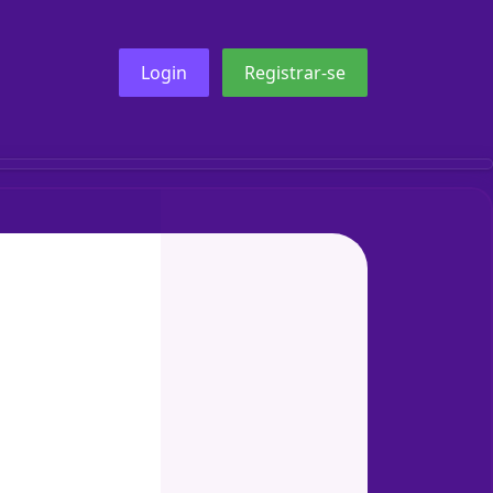
Login
Registrar-se