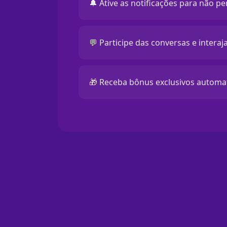
🔔 Ative as notificações para não p
💬 Participe das conversas e interaj
🎁 Receba bônus exclusivos autom