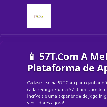
📱 57T.Com A Me
Plataforma de A
Cadastre-se na 57T.Com para ganhar bô
cada recarga. Com a 57T.Com, você tem
incríveis e uma experiência de jogo inig
vencedores agora!