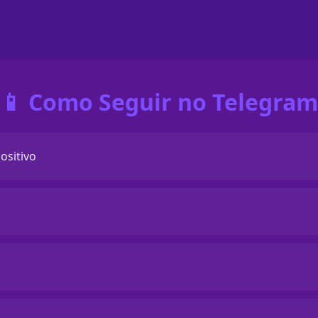
📱 Como Seguir no Telegram
ositivo