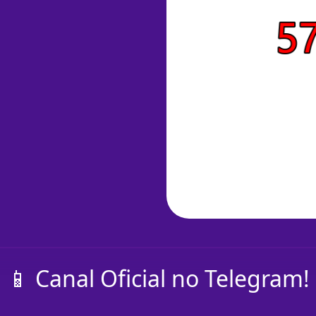
📱 Canal Oficial no Telegram!