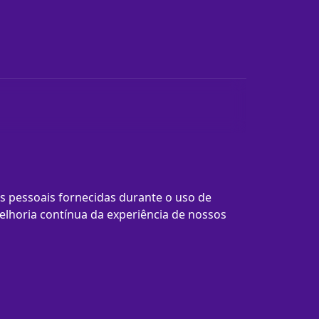
s pessoais fornecidas durante o uso de
elhoria contínua da experiência de nossos