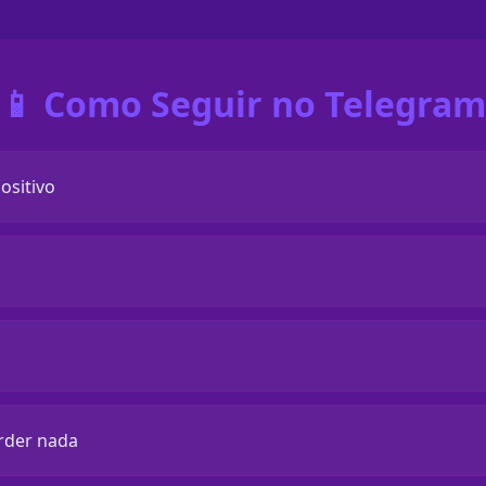
📱 Como Seguir no Telegram
ositivo
erder nada