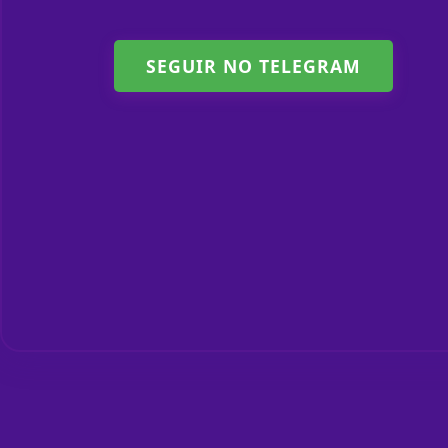
SEGUIR NO TELEGRAM