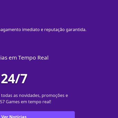
pagamento imediato e reputação garantida.
cias em Tempo Real
24/7
e todas as novidades, promoções e
 57 Games em tempo real!
Ver Notícias