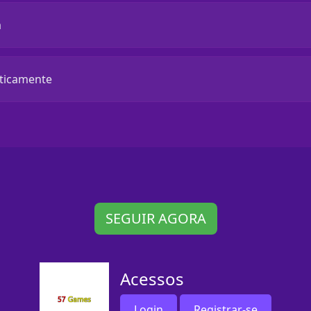
a
aticamente
SEGUIR AGORA
Acessos
Login
Registrar-se