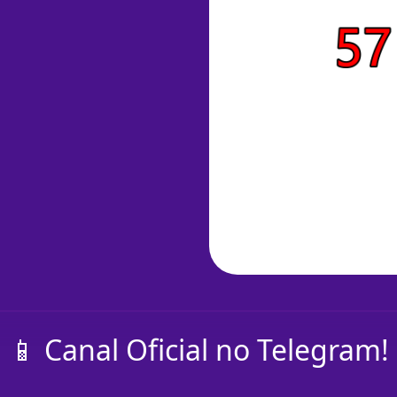
📱 Canal Oficial no Telegram!