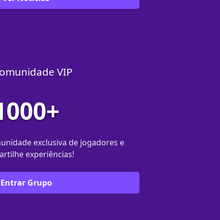
Comunidade VIP
1000+
unidade exclusiva de jogadores e
rtilhe experiências!
Entrar Grupo