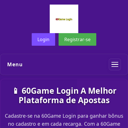
Login
Registrar-se
Menu
📱 60Game Login A Melhor
Plataforma de Apostas
Cadastre-se na 60Game Login para ganhar bônus
no cadastro e em cada recarga. Com a 60Game