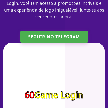
Login, você tem acesso a promoções incríveis e
uma experiência de jogo inigualável. Junte-se aos
vencedores agora!
SEGUIR NO TELEGRAM