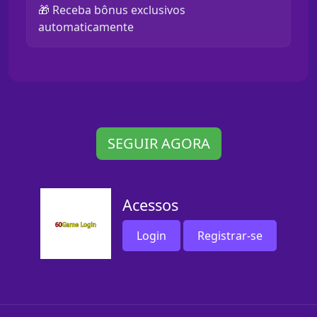
🎁 Receba bônus exclusivos
automaticamente
SEGUIR AGORA
Acessos
Login
Registrar-se