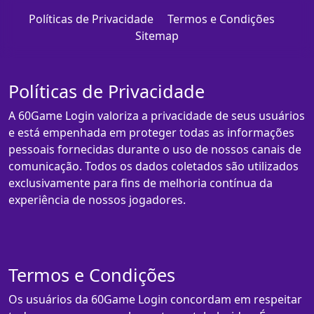
Políticas de Privacidade
Termos e Condições
Sitemap
Políticas de Privacidade
A 60Game Login valoriza a privacidade de seus usuários
e está empenhada em proteger todas as informações
pessoais fornecidas durante o uso de nossos canais de
comunicação. Todos os dados coletados são utilizados
exclusivamente para fins de melhoria contínua da
experiência de nossos jogadores.
Termos e Condições
Os usuários da 60Game Login concordam em respeitar