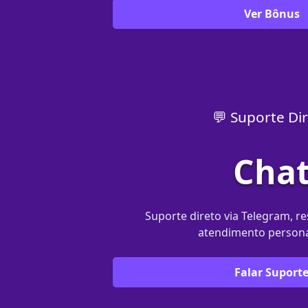
Ver Bônus
💬 Suporte Di
Cha
Suporte direto via Telegram, r
atendimento persona
Falar Suport