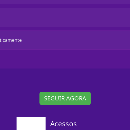
a
aticamente
SEGUIR AGORA
Acessos