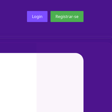
Login
Registrar-se