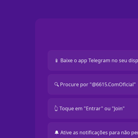
📱 Baixe o app Telegram no seu disp
🔍 Procure por "@6615.ComOficial"
👆 Toque em "Entrar" ou "Join"
🔔 Ative as notificações para não p