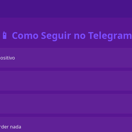
📱 Como Seguir no Telegram
ositivo
erder nada