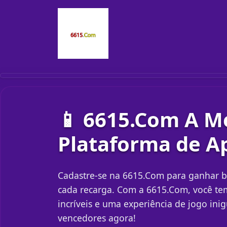
📱 6615.Com A M
Plataforma de A
Cadastre-se na 6615.Com para ganhar 
cada recarga. Com a 6615.Com, você t
incríveis e uma experiência de jogo inig
vencedores agora!