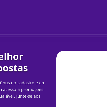
elhor
postas
bônus no cadastro e em
em acesso a promoções
ualável. Junte-se aos