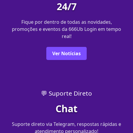
24/7
Fique por dentro de todas as novidades,
promoções e eventos da 666Ub Login em tempo
real!
Ver Notícias
💬 Suporte Direto
Chat
Suporte direto via Telegram, respostas rápidas e
atendimento personalizado!