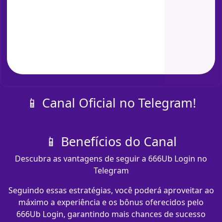
📱 Canal Oficial no Telegram!
📱 Benefícios do Canal
Descubra as vantagens de seguir a 666Ub Login no
Telegram
Seguindo essas estratégias, você poderá aproveitar ao
máximo a experiência e os bônus oferecidos pelo
666Ub Login, garantindo mais chances de sucesso