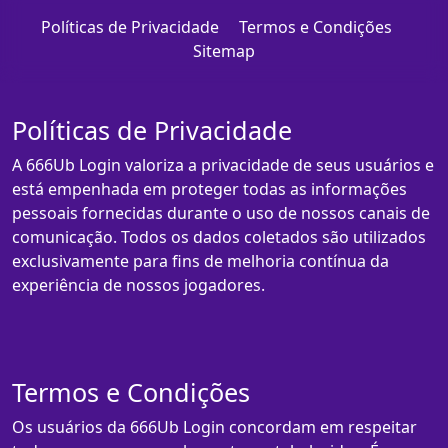
Políticas de Privacidade
Termos e Condições
Sitemap
Políticas de Privacidade
A 666Ub Login valoriza a privacidade de seus usuários e
está empenhada em proteger todas as informações
pessoais fornecidas durante o uso de nossos canais de
comunicação. Todos os dados coletados são utilizados
exclusivamente para fins de melhoria contínua da
experiência de nossos jogadores.
Termos e Condições
Os usuários da 666Ub Login concordam em respeitar