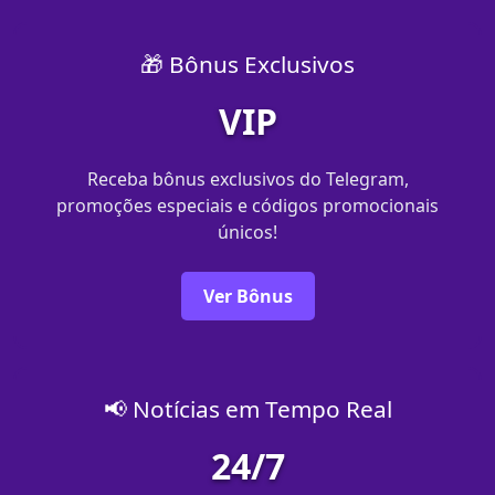
🎁 Bônus Exclusivos
VIP
Receba bônus exclusivos do Telegram,
promoções especiais e códigos promocionais
únicos!
Ver Bônus
📢 Notícias em Tempo Real
24/7