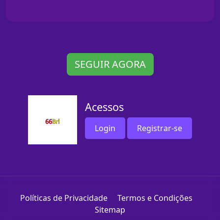
SEGUIR AGORA
Acessos
Login
Registrar-se
Políticas de Privacidade
Termos e Condições
Sitemap