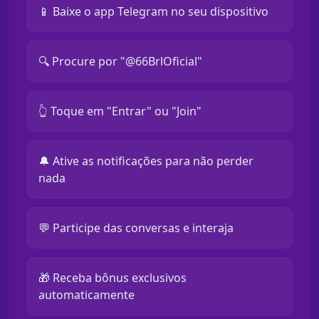
📱 Baixe o app Telegram no seu dispositivo
🔍 Procure por "@66BrlOficial"
👆 Toque em "Entrar" ou "Join"
🔔 Ative as notificações para não perder
nada
💬 Participe das conversas e interaja
🎁 Receba bônus exclusivos
automaticamente