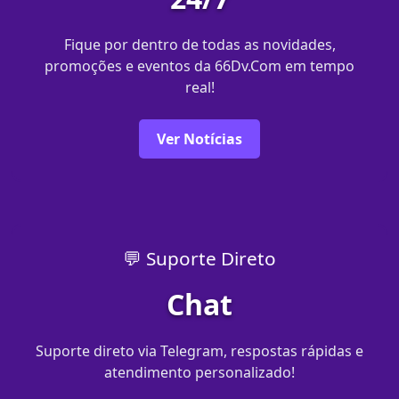
Fique por dentro de todas as novidades,
promoções e eventos da 66Dv.Com em tempo
real!
Ver Notícias
💬 Suporte Direto
Chat
Suporte direto via Telegram, respostas rápidas e
atendimento personalizado!