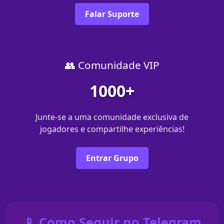
Falar Suporte
👥 Comunidade VIP
1000+
Junte-se a uma comunidade exclusiva de
jogadores e compartilhe experiências!
Entrar Grupo
📱 Como Seguir no Telegram