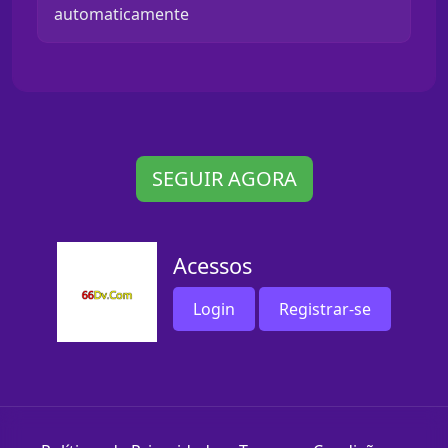
automaticamente
SEGUIR AGORA
Acessos
Login
Registrar-se