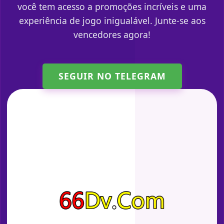
você tem acesso a promoções incríveis e uma
experiência de jogo inigualável. Junte-se aos
vencedores agora!
SEGUIR NO TELEGRAM