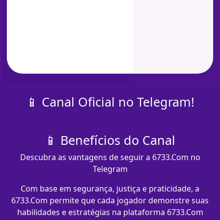
📱 Canal Oficial no Telegram!
📱 Benefícios do Canal
Descubra as vantagens de seguir a 6733.Com no
Telegram
Com base em segurança, justiça e praticidade, a
6733.Com permite que cada jogador demonstre suas
habilidades e estratégias na plataforma 6733.Com