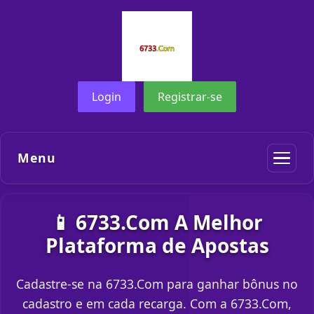
Login
Registrar-se
Menu
📱 6733.Com A Melhor
Plataforma de Apostas
Cadastre-se na 6733.Com para ganhar bônus no
cadastro e em cada recarga. Com a 6733.Com,