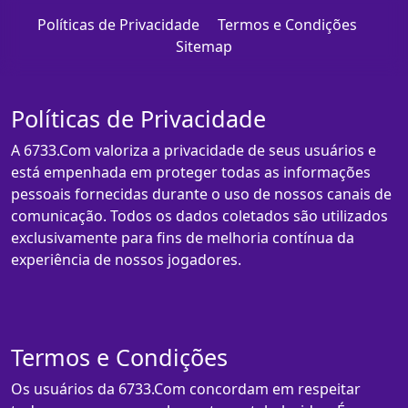
Políticas de Privacidade
Termos e Condições
Sitemap
Políticas de Privacidade
A 6733.Com valoriza a privacidade de seus usuários e
está empenhada em proteger todas as informações
pessoais fornecidas durante o uso de nossos canais de
comunicação. Todos os dados coletados são utilizados
exclusivamente para fins de melhoria contínua da
experiência de nossos jogadores.
Termos e Condições
Os usuários da 6733.Com concordam em respeitar