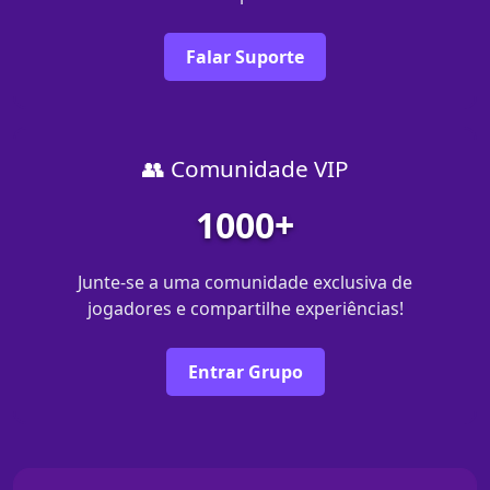
Falar Suporte
👥 Comunidade VIP
1000+
Junte-se a uma comunidade exclusiva de
jogadores e compartilhe experiências!
Entrar Grupo