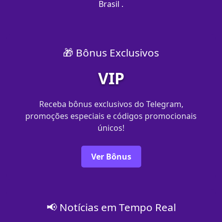
Brasil .
🎁 Bônus Exclusivos
VIP
Receba bônus exclusivos do Telegram,
promoções especiais e códigos promocionais
únicos!
Ver Bônus
📢 Notícias em Tempo Real