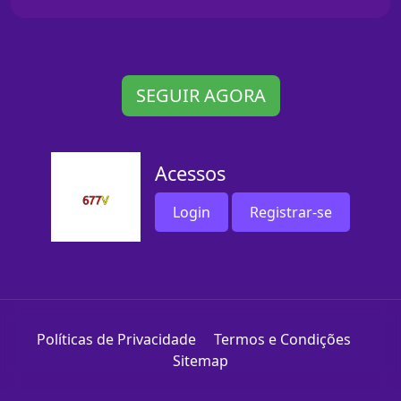
SEGUIR AGORA
Acessos
Login
Registrar-se
Políticas de Privacidade
Termos e Condições
Sitemap