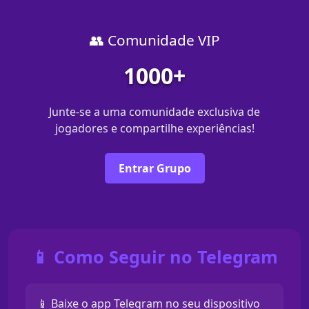
👥 Comunidade VIP
1000+
Junte-se a uma comunidade exclusiva de
jogadores e compartilhe experiências!
Entrar Grupo
📱 Como Seguir no Telegram
📱 Baixe o app Telegram no seu dispositivo