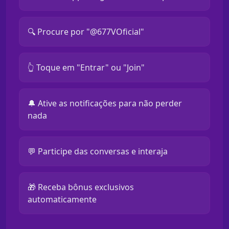
🔍 Procure por "@677VOficial"
👆 Toque em "Entrar" ou "Join"
🔔 Ative as notificações para não perder
nada
💬 Participe das conversas e interaja
🎁 Receba bônus exclusivos
automaticamente