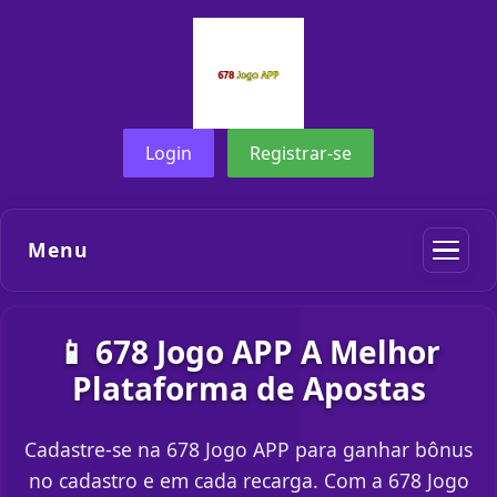
Login
Registrar-se
Menu
📱 678 Jogo APP A Melhor
Plataforma de Apostas
Cadastre-se na 678 Jogo APP para ganhar bônus
no cadastro e em cada recarga. Com a 678 Jogo