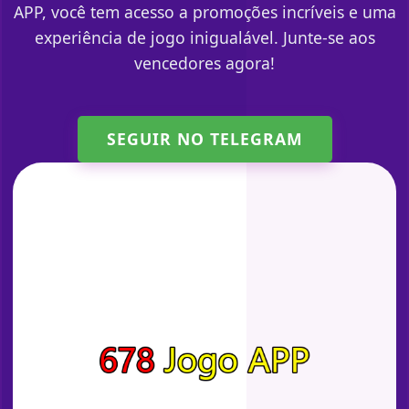
APP, você tem acesso a promoções incríveis e uma
experiência de jogo inigualável. Junte-se aos
vencedores agora!
SEGUIR NO TELEGRAM