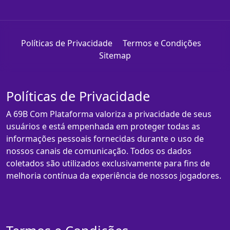
Políticas de Privacidade
Termos e Condições
Sitemap
Políticas de Privacidade
A 69B Com Plataforma valoriza a privacidade de seus
usuários e está empenhada em proteger todas as
informações pessoais fornecidas durante o uso de
nossos canais de comunicação. Todos os dados
coletados são utilizados exclusivamente para fins de
melhoria contínua da experiência de nossos jogadores.