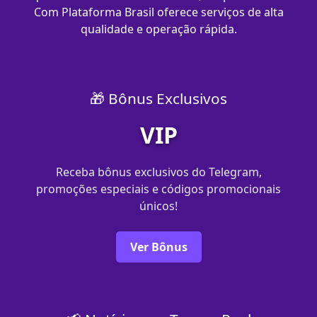
Com Plataforma Brasil oferece serviços de alta
qualidade e operação rápida.
🎁 Bônus Exclusivos
VIP
Receba bônus exclusivos do Telegram,
promoções especiais e códigos promocionais
únicos!
Ver Bônus