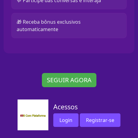
💬 Participe das conversas e interaja
🎁 Receba bônus exclusivos
automaticamente
SEGUIR AGORA
Acessos
Login
Registrar-se