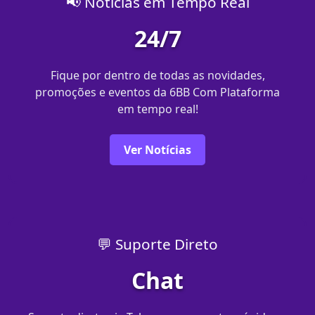
📢 Notícias em Tempo Real
24/7
Fique por dentro de todas as novidades,
promoções e eventos da 6BB Com Plataforma
em tempo real!
Ver Notícias
💬 Suporte Direto
Chat