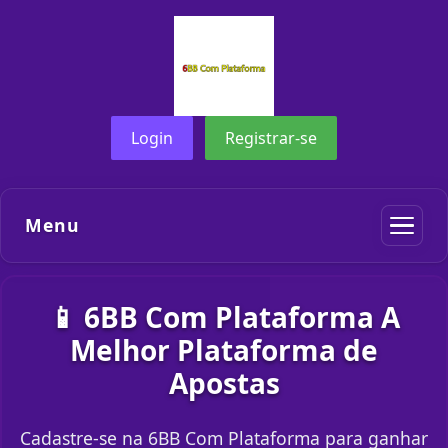
Login
Registrar-se
Menu
📱 6BB Com Plataforma A
Melhor Plataforma de
Apostas
Cadastre-se na 6BB Com Plataforma para ganhar