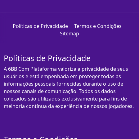
Políticas de Privacidade
Termos e Condições
Sitemap
Políticas de Privacidade
A 6BB Com Plataforma valoriza a privacidade de seus
usuários e está empenhada em proteger todas as
informações pessoais fornecidas durante o uso de
nossos canais de comunicação. Todos os dados
coletados são utilizados exclusivamente para fins de
melhoria contínua da experiência de nossos jogadores.