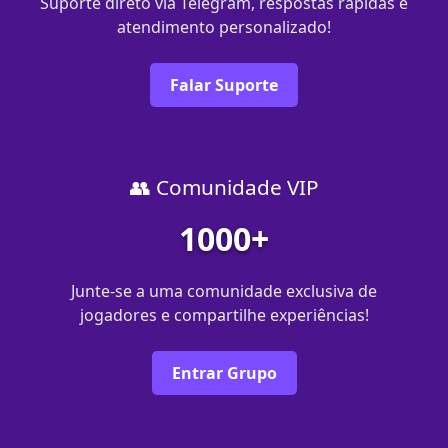
Suporte direto via Telegram, respostas rápidas e
atendimento personalizado!
Falar Suporte
👥 Comunidade VIP
1000+
Junte-se a uma comunidade exclusiva de
jogadores e compartilhe experiências!
Entrar Grupo