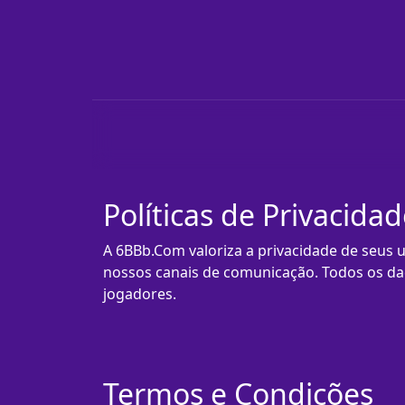
Políticas de Privacida
A 6BBb.Com valoriza a privacidade de seus
nossos canais de comunicação. Todos os dad
jogadores.
Termos e Condições