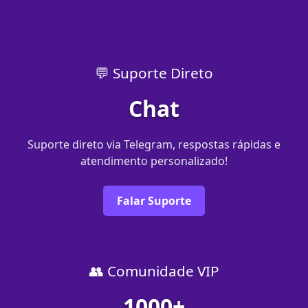
💬 Suporte Direto
Chat
Suporte direto via Telegram, respostas rápidas e
atendimento personalizado!
Falar Suporte
👥 Comunidade VIP
1000+