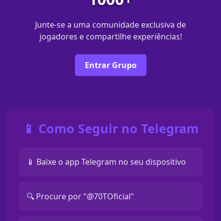
Junte-se a uma comunidade exclusiva de
jogadores e compartilhe experiências!
Entrar Grupo
📱 Como Seguir no Telegram
📱 Baixe o app Telegram no seu dispositivo
🔍 Procure por "@70TOficial"