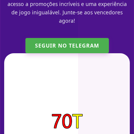
acesso a promoções incríveis e uma experiência
de jogo inigualável. Junte-se aos vencedores
agora!
SEGUIR NO TELEGRAM