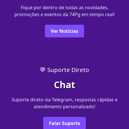
Fique por dentro de todas as novidades,
promoções e eventos da 74Pg em tempo real!
Ver Notícias
💬 Suporte Direto
Chat
Suporte direto via Telegram, respostas rápidas e
atendimento personalizado!
Falar Suporte