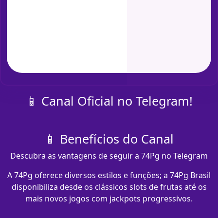
📱 Canal Oficial no Telegram!
📱 Benefícios do Canal
Descubra as vantagens de seguir a 74Pg no Telegram
A 74Pg oferece diversos estilos e funções; a 74Pg Brasil
disponibiliza desde os clássicos slots de frutas até os
mais novos jogos com jackpots progressivos.