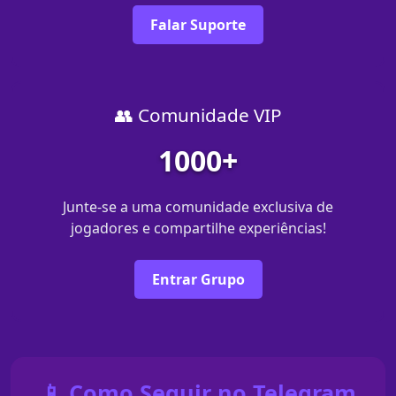
Falar Suporte
👥 Comunidade VIP
1000+
Junte-se a uma comunidade exclusiva de
jogadores e compartilhe experiências!
Entrar Grupo
📱 Como Seguir no Telegram