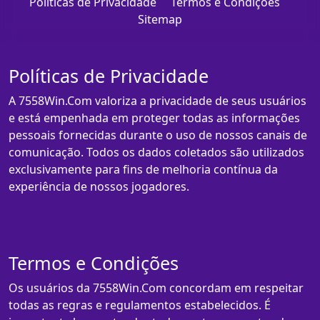
Políticas de Privacidade
Termos e Condições
Sitemap
Políticas de Privacidade
A 7558Win.Com valoriza a privacidade de seus usuários
e está empenhada em proteger todas as informações
pessoais fornecidas durante o uso de nossos canais de
comunicação. Todos os dados coletados são utilizados
exclusivamente para fins de melhoria contínua da
experiência de nossos jogadores.
Termos e Condições
Os usuários da 7558Win.Com concordam em respeitar
todas as regras e regulamentos estabelecidos. É