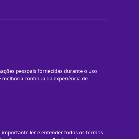
mações pessoais fornecidas durante o uso
e melhoria contínua da experiência de
 importante ler e entender todos os termos