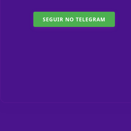
SEGUIR NO TELEGRAM