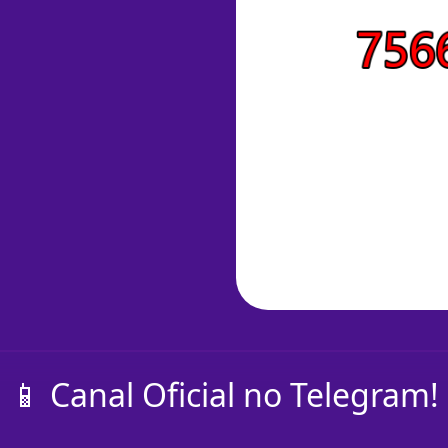
📱 Canal Oficial no Telegram!