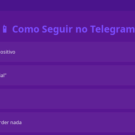
📱 Como Seguir no Telegram
ositivo
al"
erder nada