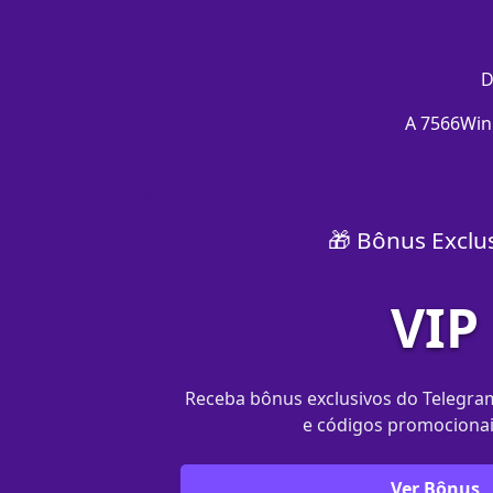
D
A 7566Win.
🎁 Bônus Exclu
VIP
Receba bônus exclusivos do Telegra
e códigos promocionai
Ver Bônus