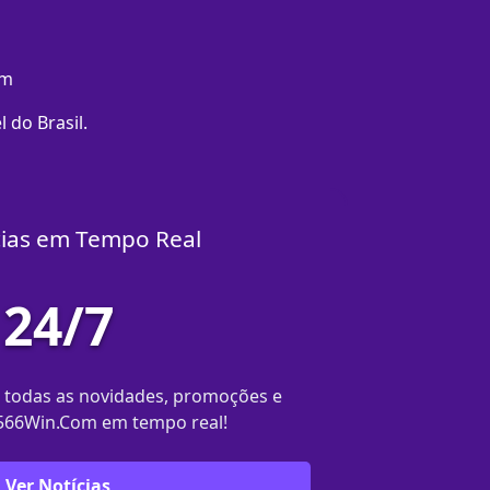
am
 do Brasil.
cias em Tempo Real
24/7
e todas as novidades, promoções e
566Win.Com em tempo real!
Ver Notícias