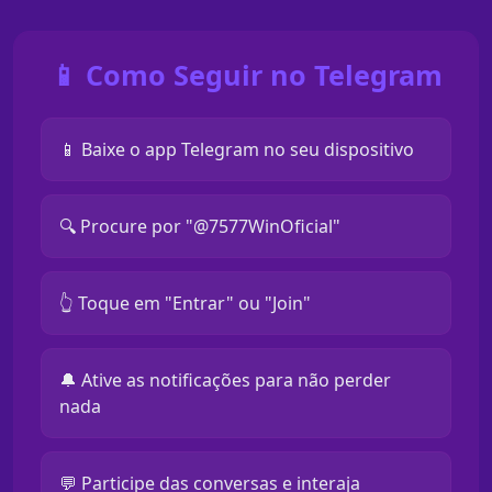
📱 Como Seguir no Telegram
📱 Baixe o app Telegram no seu dispositivo
🔍 Procure por "@7577WinOficial"
👆 Toque em "Entrar" ou "Join"
🔔 Ative as notificações para não perder
nada
💬 Participe das conversas e interaja