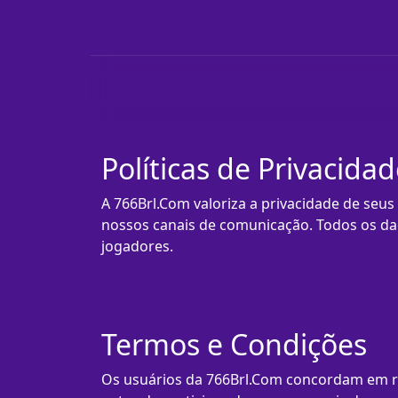
Políticas de Privacida
A 766Brl.Com valoriza a privacidade de seu
nossos canais de comunicação. Todos os dad
jogadores.
Termos e Condições
Os usuários da 766Brl.Com concordam em res