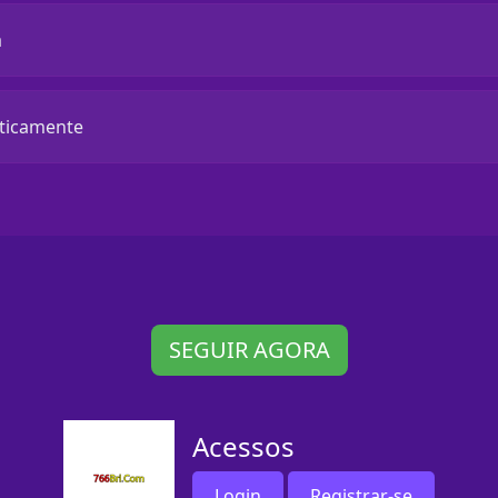
a
aticamente
SEGUIR AGORA
Acessos
Login
Registrar-se