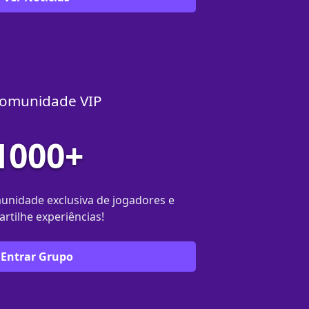
Comunidade VIP
1000+
unidade exclusiva de jogadores e
rtilhe experiências!
Entrar Grupo