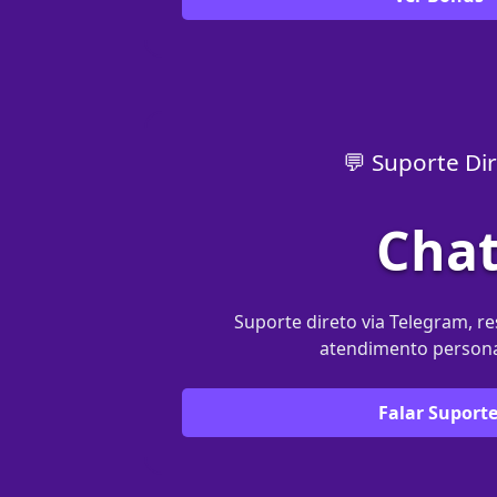
💬 Suporte Di
Cha
Suporte direto via Telegram, r
atendimento persona
Falar Suport