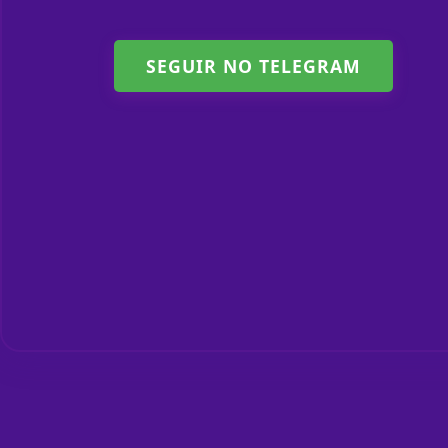
SEGUIR NO TELEGRAM