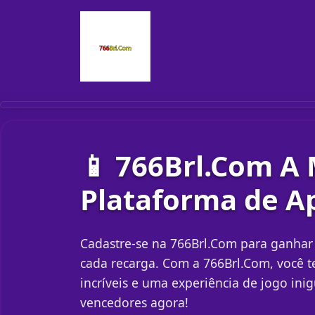
📱 766Brl.Com A
Plataforma de A
Cadastre-se na 766Brl.Com para ganhar
cada recarga. Com a 766Brl.Com, você 
incríveis e uma experiência de jogo inig
vencedores agora!