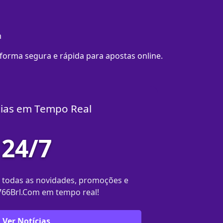
m
aforma segura e rápida para apostas online.
cias em Tempo Real
24/7
e todas as novidades, promoções e
766Brl.Com em tempo real!
Ver Notícias