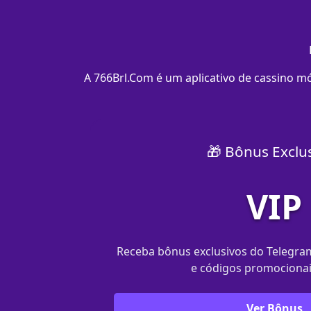
A 766Brl.Com é um aplicativo de cassino mó
🎁 Bônus Exclu
VIP
Receba bônus exclusivos do Telegra
e códigos promocionai
Ver Bônus