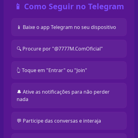
📱 Como Seguir no Telegram
📱 Baixe o app Telegram no seu dispositivo
🔍 Procure por "@7777M.ComOficial"
👆 Toque em "Entrar" ou "Join"
🔔 Ative as notificações para não perder
nada
💬 Participe das conversas e interaja