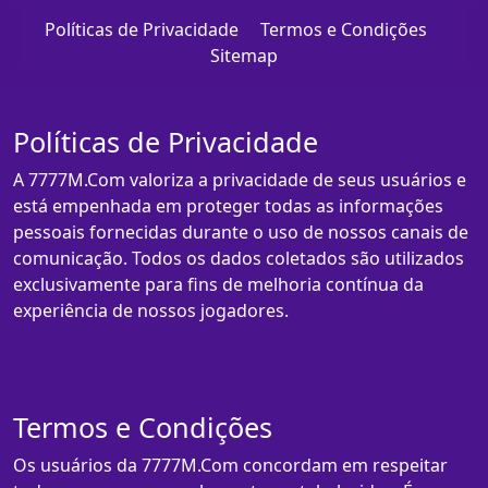
Políticas de Privacidade
Termos e Condições
Sitemap
Políticas de Privacidade
A 7777M.Com valoriza a privacidade de seus usuários e
está empenhada em proteger todas as informações
pessoais fornecidas durante o uso de nossos canais de
comunicação. Todos os dados coletados são utilizados
exclusivamente para fins de melhoria contínua da
experiência de nossos jogadores.
Termos e Condições
Os usuários da 7777M.Com concordam em respeitar