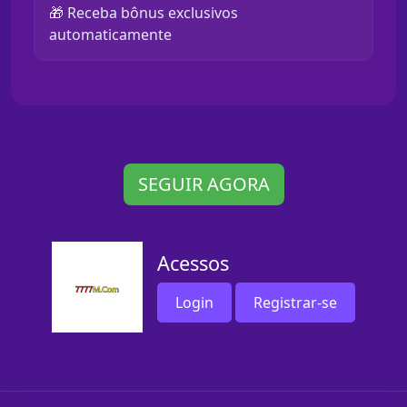
🎁 Receba bônus exclusivos
automaticamente
SEGUIR AGORA
Acessos
Login
Registrar-se