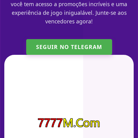
você tem acesso a promoções incríveis e uma
experiência de jogo inigualável. Junte-se aos
vencedores agora!
SEGUIR NO TELEGRAM