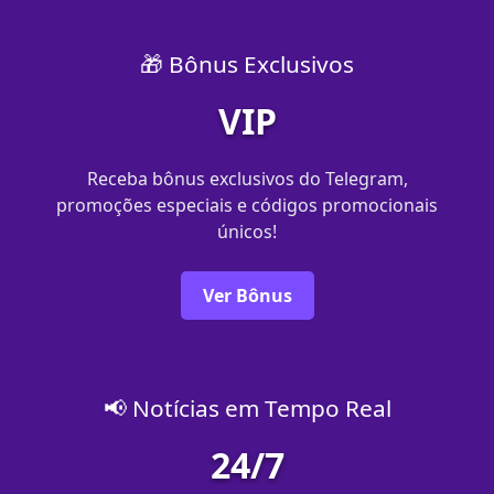
🎁 Bônus Exclusivos
VIP
Receba bônus exclusivos do Telegram,
promoções especiais e códigos promocionais
únicos!
Ver Bônus
📢 Notícias em Tempo Real
24/7