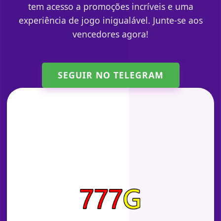
tem acesso a promoções incríveis e uma
experiência de jogo inigualável. Junte-se aos
vencedores agora!
SEGUIR NO TELEGRAM