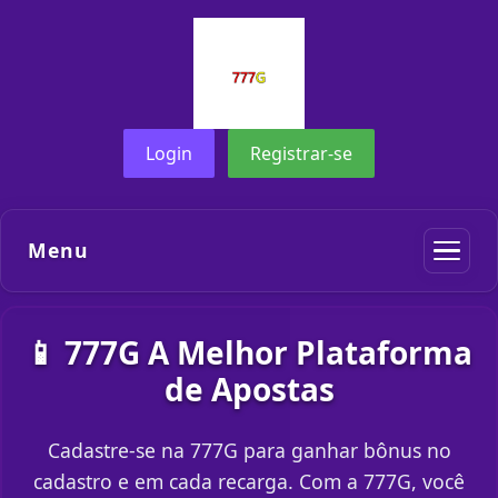
Login
Registrar-se
Menu
📱 777G A Melhor Plataforma
de Apostas
Cadastre-se na 777G para ganhar bônus no
cadastro e em cada recarga. Com a 777G, você