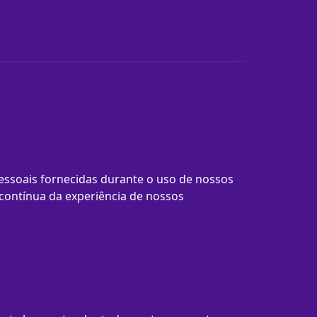
essoais fornecidas durante o uso de nossos
 contínua da experiência de nossos