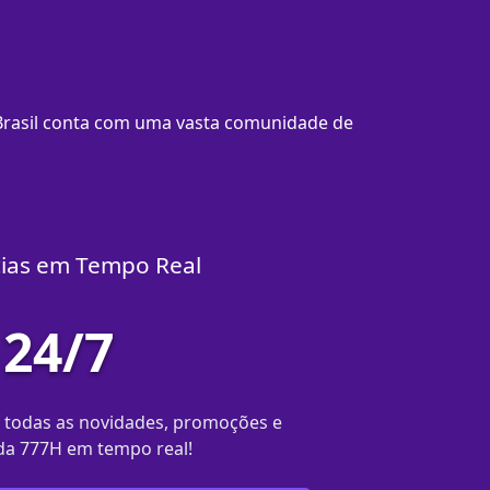
Brasil conta com uma vasta comunidade de
cias em Tempo Real
24/7
e todas as novidades, promoções e
da 777H em tempo real!