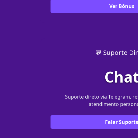
Ver Bônus
💬 Suporte Di
Cha
Suporte direto via Telegram, r
atendimento persona
Falar Suport