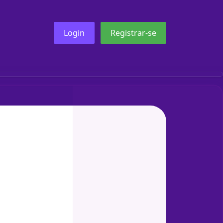
Login
Registrar-se