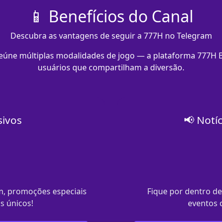
📱 Benefícios do Canal
Descubra as vantagens de seguir a 777H no Telegram
eúne múltiplas modalidades de jogo — a plataforma 777H 
usuários que compartilham a diversão.
sivos
📢 Notí
m, promoções especiais
Fique por dentro d
s únicos!
eventos 