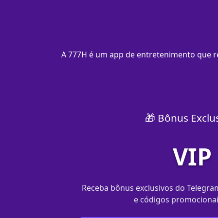
A 777H é um app de entretenimento que r
🎁 Bônus Exclu
VIP
Receba bônus exclusivos do Telegra
e códigos promocionai