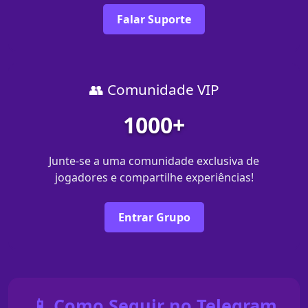
Falar Suporte
👥 Comunidade VIP
1000+
Junte-se a uma comunidade exclusiva de
jogadores e compartilhe experiências!
Entrar Grupo
📱 Como Seguir no Telegram