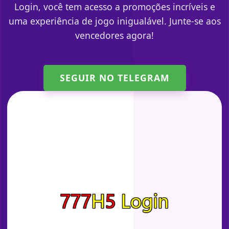
Login, você tem acesso a promoções incríveis e
uma experiência de jogo inigualável. Junte-se aos
vencedores agora!
SEGUIR NO TELEGRAM