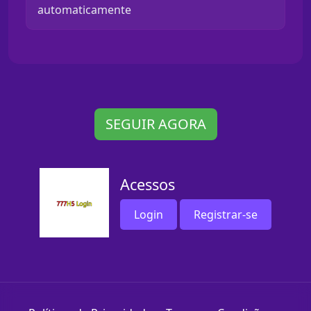
automaticamente
SEGUIR AGORA
Acessos
Login
Registrar-se