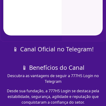
📱 Canal Oficial no Telegram!
📱 Benefícios do Canal
Descubra as vantagens de seguir a 777H5 Login no
Telegram
Desde sua fundação, a 777H5 Login se destaca pela
estabilidade, segurança, agilidade e reputação que
conquistaram a confiança do setor.