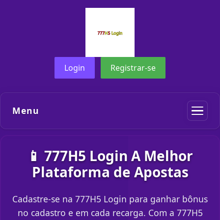
Login
Registrar-se
Menu
📱 777H5 Login A Melhor
Plataforma de Apostas
Cadastre-se na 777H5 Login para ganhar bônus
no cadastro e em cada recarga. Com a 777H5