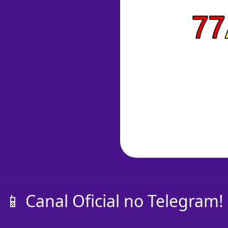
📱 Canal Oficial no Telegram!