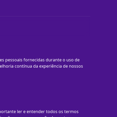
es pessoais fornecidas durante o uso de
elhoria contínua da experiência de nossos
ortante ler e entender todos os termos