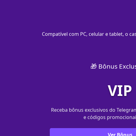
Compatível com PC, celular e tablet, o c
🎁 Bônus Exclu
VIP
Receba bônus exclusivos do Telegra
e códigos promocionai
Ver Bônus