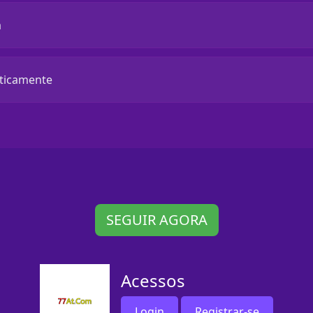
a
aticamente
SEGUIR AGORA
Acessos
Login
Registrar-se