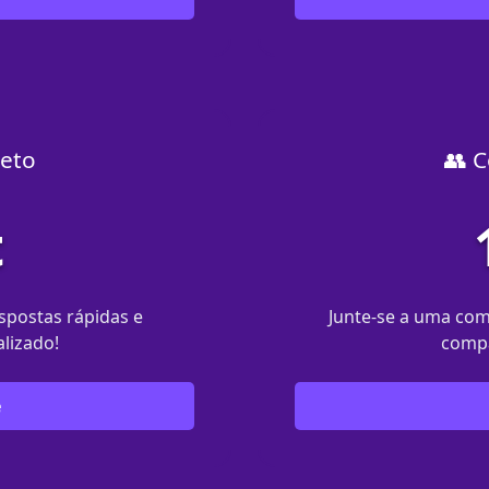
reto
👥 
t
espostas rápidas e
Junte-se a uma com
lizado!
compa
e