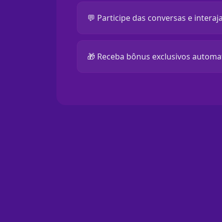
💬 Participe das conversas e interaj
🎁 Receba bônus exclusivos autom