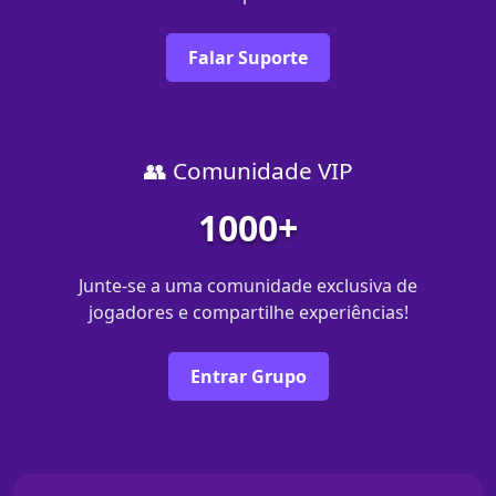
Falar Suporte
👥 Comunidade VIP
1000+
Junte-se a uma comunidade exclusiva de
jogadores e compartilhe experiências!
Entrar Grupo