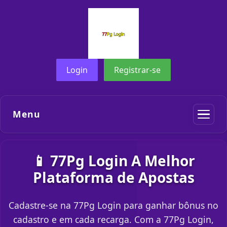
Login
Registrar-se
Menu
📱 77Pg Login A Melhor
Plataforma de Apostas
Cadastre-se na 77Pg Login para ganhar bônus no
cadastro e em cada recarga. Com a 77Pg Login,