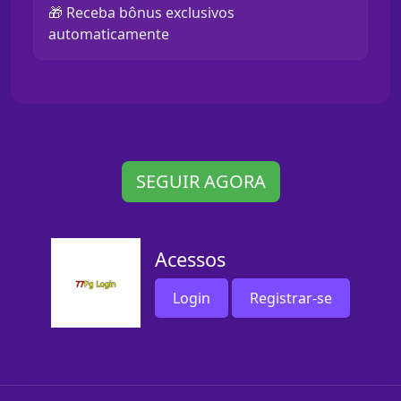
🎁 Receba bônus exclusivos
automaticamente
SEGUIR AGORA
Acessos
Login
Registrar-se