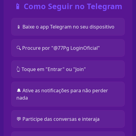
📱 Como Seguir no Telegram
📱 Baixe o app Telegram no seu dispositivo
🔍 Procure por "@77Pg LoginOficial"
👆 Toque em "Entrar" ou "Join"
🔔 Ative as notificações para não perder
nada
💬 Participe das conversas e interaja