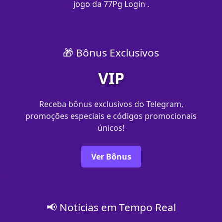
jogo da 77Pg Login .
🎁 Bônus Exclusivos
VIP
Receba bônus exclusivos do Telegram,
promoções especiais e códigos promocionais
únicos!
Ver Bônus
📢 Notícias em Tempo Real