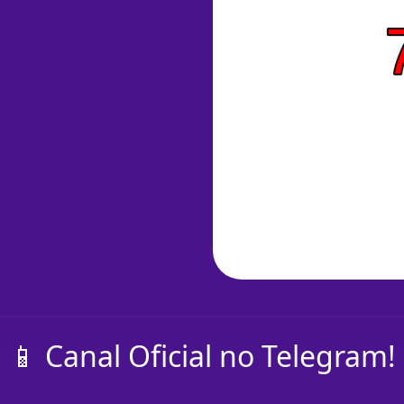
📱 Canal Oficial no Telegram!