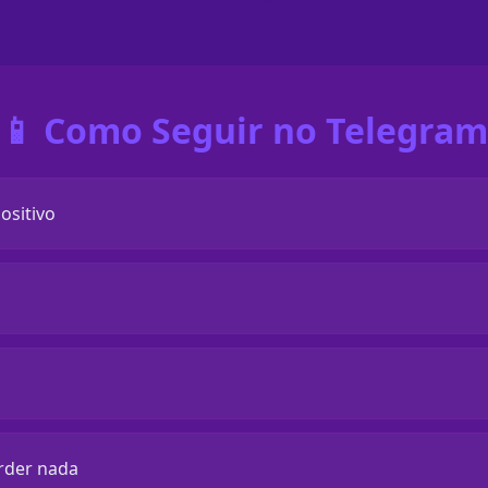
📱 Como Seguir no Telegram
ositivo
erder nada