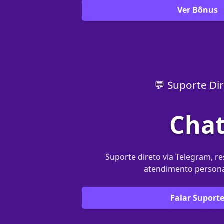
Ver Bônus
💬 Suporte Di
Cha
Suporte direto via Telegram, r
atendimento persona
Falar Suport