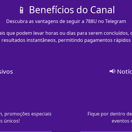
📱 Benefícios do Canal
Descubra as vantagens de seguir a 788U no Telegram
ais que podem levar horas ou dias para serem concluídos, 
resultados instantâneos, permitindo pagamentos rápidos
sivos
📢 Notí
m, promoções especiais
Fique por dentro d
s únicos!
eventos 