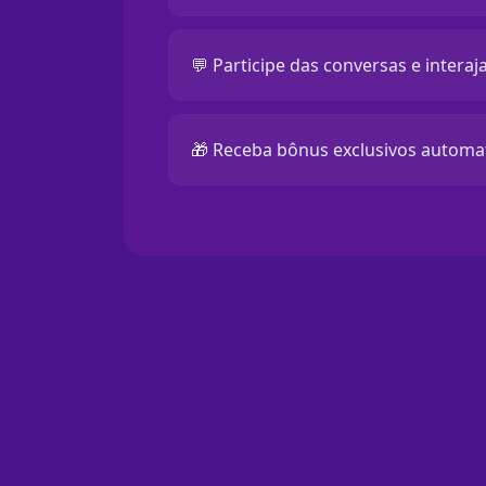
💬 Participe das conversas e interaj
🎁 Receba bônus exclusivos autom