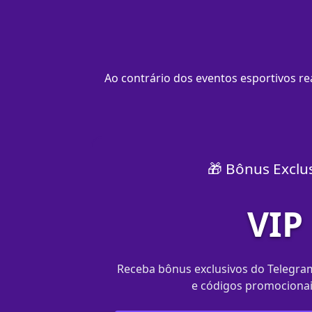
Ao contrário dos eventos esportivos re
🎁 Bônus Exclu
VIP
Receba bônus exclusivos do Telegra
e códigos promocionai