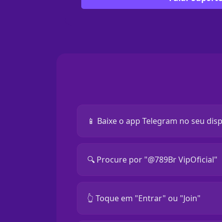
📱 Baixe o app Telegram no seu disp
🔍 Procure por "@789Br VipOficial"
👆 Toque em "Entrar" ou "Join"