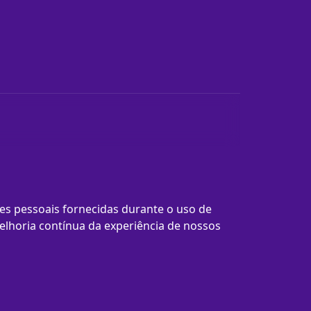
es pessoais fornecidas durante o uso de
elhoria contínua da experiência de nossos