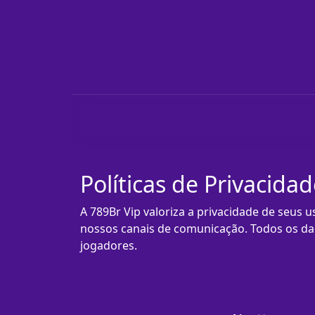
Políticas de Privacida
A 789Br Vip valoriza a privacidade de seus
nossos canais de comunicação. Todos os dad
jogadores.