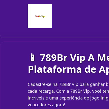
📱 789Br Vip A M
Plataforma de A
Cadastre-se na 789Br Vip para ganhar 
cada recarga. Com a 789Br Vip, você t
incríveis e uma experiência de jogo inig
vencedores agora!