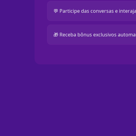
💬 Participe das conversas e interaj
🎁 Receba bônus exclusivos autom