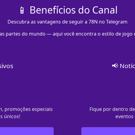
📱 Benefícios do Canal
Descubra as vantagens de seguir a 78N no Telegram
 as partes do mundo — aqui você encontra o estilo de jogo
sivos
📢 Notí
m, promoções especiais
Fique por dentro d
s únicos!
eventos