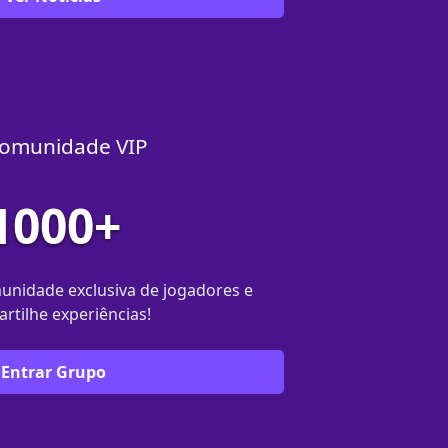
Comunidade VIP
1000+
unidade exclusiva de jogadores e
rtilhe experiências!
Entrar Grupo