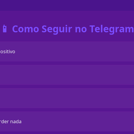
📱 Como Seguir no Telegram
ositivo
erder nada