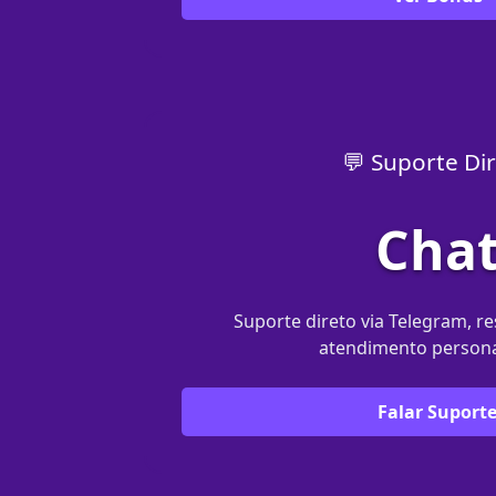
💬 Suporte Di
Cha
Suporte direto via Telegram, r
atendimento persona
Falar Suport