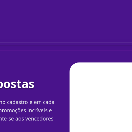
postas
no cadastro e em cada
promoções incríveis e
unte-se aos vencedores