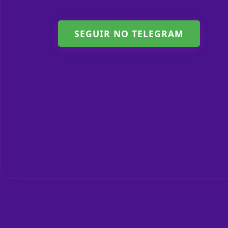
SEGUIR NO TELEGRAM