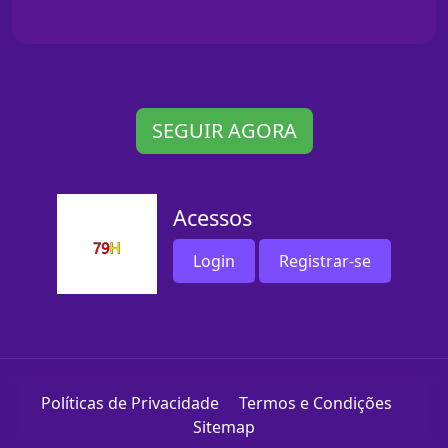
SEGUIR AGORA
Acessos
Login
Registrar-se
Políticas de Privacidade
Termos e Condições
Sitemap