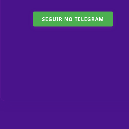
SEGUIR NO TELEGRAM