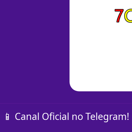
📱 Canal Oficial no Telegram!