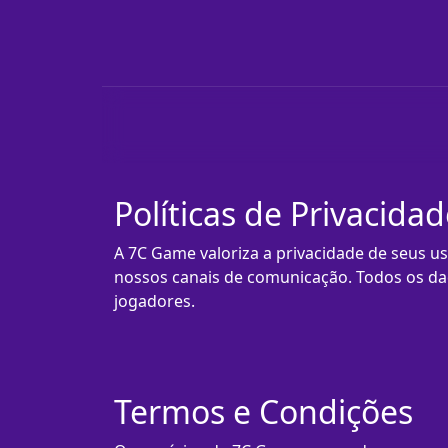
Políticas de Privacida
A 7C Game valoriza a privacidade de seus 
nossos canais de comunicação. Todos os dad
jogadores.
Termos e Condições