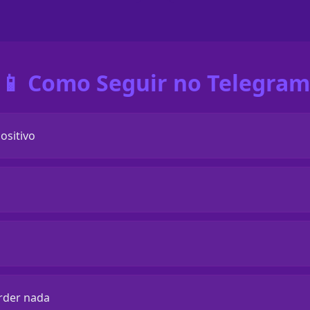
📱 Como Seguir no Telegram
ositivo
erder nada