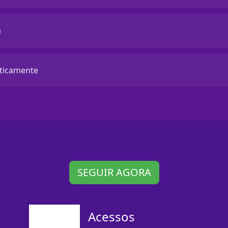
a
aticamente
SEGUIR AGORA
Acessos