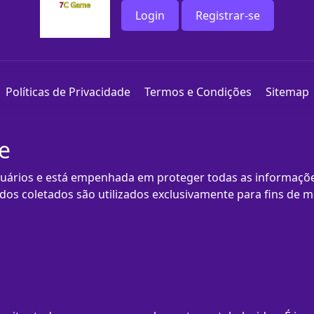
Login
Registrar-se
Políticas de Privacidade
Termos e Condições
Sitemap
de
usuários e está empenhada em proteger todas as informaçõe
os coletados são utilizados exclusivamente para fins de m