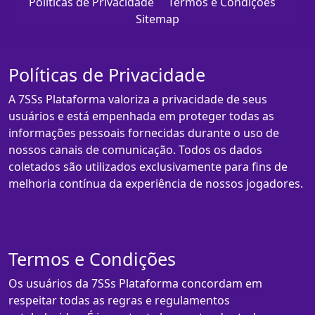
Políticas de Privacidade
Termos e Condições
Sitemap
Políticas de Privacidade
A 7SSs Plataforma valoriza a privacidade de seus
usuários e está empenhada em proteger todas as
informações pessoais fornecidas durante o uso de
nossos canais de comunicação. Todos os dados
coletados são utilizados exclusivamente para fins de
melhoria contínua da experiência de nossos jogadores.
Termos e Condições
Os usuários da 7SSs Plataforma concordam em
respeitar todas as regras e regulamentos