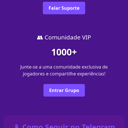
Falar Suporte
👥 Comunidade VIP
1000+
Junte-se a uma comunidade exclusiva de
jogadores e compartilhe experiências!
Entrar Grupo
📱 Como Seguir no Telegram