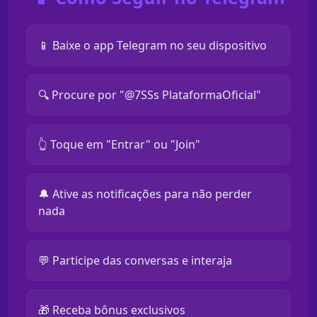
📱 Baixe o app Telegram no seu dispositivo
🔍 Procure por "@7SSs PlataformaOficial"
👆 Toque em "Entrar" ou "Join"
🔔 Ative as notificações para não perder
nada
💬 Participe das conversas e interaja
🎁 Receba bônus exclusivos